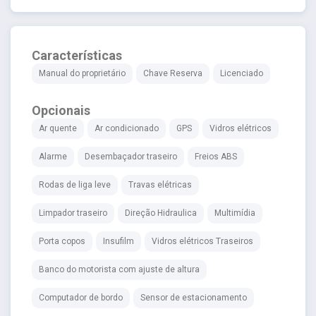
Características
Manual do proprietário
Chave Reserva
Licenciado
Opcionais
Ar quente
Ar condicionado
GPS
Vidros elétricos
Alarme
Desembaçador traseiro
Freios ABS
Rodas de liga leve
Travas elétricas
Limpador traseiro
Direção Hidraulica
Multimídia
Porta copos
Insufilm
Vidros elétricos Traseiros
Banco do motorista com ajuste de altura
Computador de bordo
Sensor de estacionamento