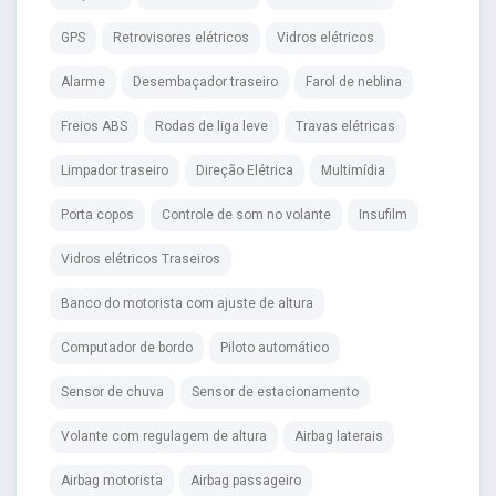
GPS
Retrovisores elétricos
Vidros elétricos
Alarme
Desembaçador traseiro
Farol de neblina
Freios ABS
Rodas de liga leve
Travas elétricas
Limpador traseiro
Direção Elétrica
Multimídia
Porta copos
Controle de som no volante
Insufilm
Vidros elétricos Traseiros
Banco do motorista com ajuste de altura
Computador de bordo
Piloto automático
Sensor de chuva
Sensor de estacionamento
Volante com regulagem de altura
Airbag laterais
Airbag motorista
Airbag passageiro